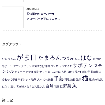
2021/4/13
四つ葉のクローバー🍀
クローバー🍀下にミニ🍀…
タグクラウド
がま口
たまろん
はな
つまみ
いも
うどん
ねこ
めだか
サボテン
ステ
やま
ガーデニング
コナン空港すなば珈琲
コンロ
サツマイモ
ンシル
セミナー
ビデオ観賞
ヤモリ
久しぶりに
人形
初めて見た‼️
刺し子
収納物に
猫
手芸
合わせて手作りポケット
地蔵
大木
心の栄養
料理
旅行
温泉
瓶
白がお気
魚
自然
野菜
に入り
直し
私が好きなうどん屋さん
花器
虹
翔 日記