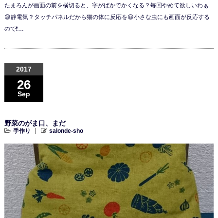
たまろんが画面の前を横切ると、字がばかでかくなる？毎回やめて欲しいわぁ
😅静電気？タッチパネルだから猫の体に反応を😃小さな虫にも画面が反応する
ので❗…
2017
26
Sep
野菜のがま口、まだ
手作り
salonde-sho