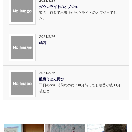
2021/8/27
ダウンライトのオブジェ
皆の手作りで出来上がったライトのオブジェでし
た。…
2021/8/26
鳴石
…
2021/8/26
醍醐うどん再び
平日のpm1時前なのに⁉️30分待っても順番が後30分
後だと…