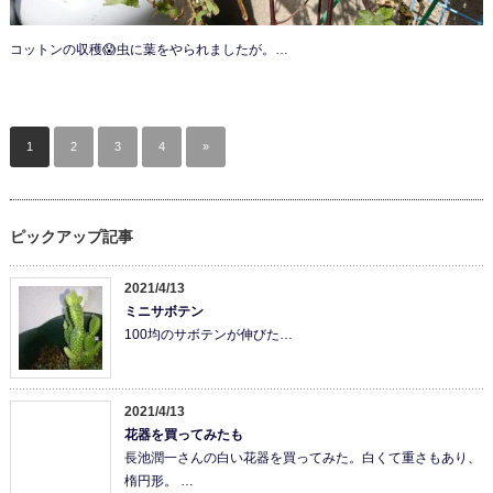
コットンの収穫😱虫に葉をやられましたが。…
1
2
3
4
»
ピックアップ記事
2021/4/13
ミニサボテン
100均のサボテンが伸びた…
2021/4/13
花器を買ってみたも
長池潤一さんの白い花器を買ってみた。白くて重さもあり、
楕円形。 …