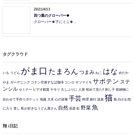
2021/4/13
四つ葉のクローバー🍀
クローバー🍀下にミニ🍀…
タグクラウド
がま口
たまろん
はな
つまみ
いも
うどん
ねこ
めだか
サボテン
ステ
やま
ガーデニング
コナン空港すなば珈琲
コンロ
サツマイモ
ンシル
セミナー
ビデオ観賞
ヤモリ
久しぶりに
人形
初めて見た‼️
刺し子
収納物に
猫
手芸
合わせて手作りポケット
地蔵
大木
心の栄養
料理
旅行
温泉
瓶
白がお気
魚
自然
野菜
に入り
直し
私が好きなうどん屋さん
花器
虹
翔 i日記