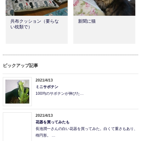
共布クッション（要らな
新聞に猫
い枕類で）
ピックアップ記事
2021/4/13
ミニサボテン
100均のサボテンが伸びた…
2021/4/13
花器を買ってみたも
長池潤一さんの白い花器を買ってみた。白くて重さもあり、
楕円形。 …