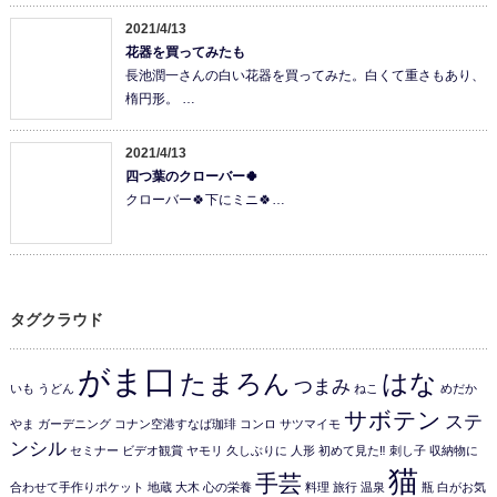
2021/4/13
花器を買ってみたも
長池潤一さんの白い花器を買ってみた。白くて重さもあり、
楕円形。 …
2021/4/13
四つ葉のクローバー🍀
クローバー🍀下にミニ🍀…
タグクラウド
がま口
たまろん
はな
つまみ
いも
うどん
ねこ
めだか
サボテン
ステ
やま
ガーデニング
コナン空港すなば珈琲
コンロ
サツマイモ
ンシル
セミナー
ビデオ観賞
ヤモリ
久しぶりに
人形
初めて見た‼️
刺し子
収納物に
猫
手芸
合わせて手作りポケット
地蔵
大木
心の栄養
料理
旅行
温泉
瓶
白がお気