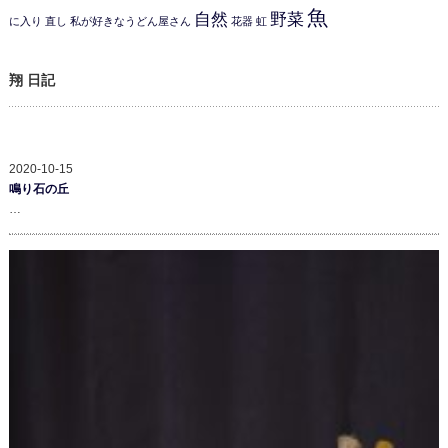
魚
自然
野菜
に入り
直し
私が好きなうどん屋さん
花器
虹
翔 日記
2020-10-15
鳴り石の丘
…